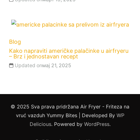
Blog
Kako napraviti američke palačinke u airfryeru
– Brz i jednostavan recept
Updated on
мај 21, 2025
© 2025 Sva prava pridržana Air Fryer - Friteza na
vruć vazduh
Yummy Bites | Developed By
WP
Delicious
. Powered by
WordPress
.