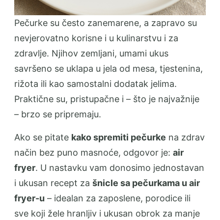
Pečurke su često zanemarene, a zapravo su
nevjerovatno korisne i u kulinarstvu i za
zdravlje. Njihov zemljani, umami ukus
savršeno se uklapa u jela od mesa, tjestenina,
rižota ili kao samostalni dodatak jelima.
Praktične su, pristupačne i – što je najvažnije
– brzo se pripremaju.
Ako se pitate
kako spremiti pečurke
na zdrav
način bez puno masnoće, odgovor je:
air
fryer
. U nastavku vam donosimo jednostavan
i ukusan recept za
šnicle sa pečurkama u air
fryer-u
– idealan za zaposlene, porodice ili
sve koji žele hranljiv i ukusan obrok za manje