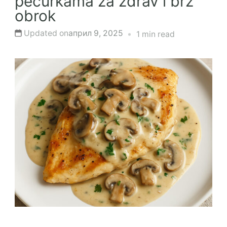
pečurkama za zdrav i brz
obrok
Updated on
април 9, 2025
1 min read