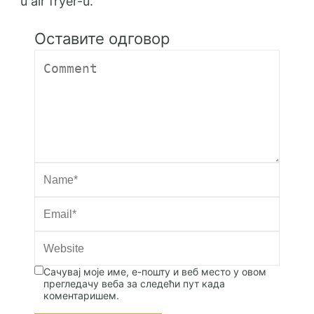
Оставите одговор
Сачувај моје име, е-пошту и веб место у овом
прегледачу веба за следећи пут када
коментаришем.