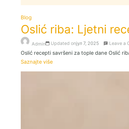
Blog
Oslić riba: Ljetni re
Updated on
јул 7, 2025
Leave a
Admin
Oslić recepti savršeni za tople dane Oslić rib
Saznajte više