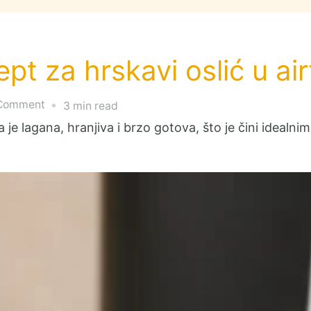
cept za hrskavi oslić u ai
on
 Comment
3 min read
Oslić
a je lagana, hranjiva i brzo gotova, što je čini idealn
riba:
Ljetni
recept
za
hrskavi
oslić
u
airfryer-