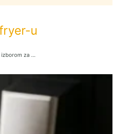
rfryer-u
im izborom za …